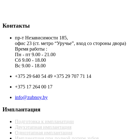
Контакты
пр-т Независимости 185,
офис 23 (ст. метро “Уручье”, вход со стороны двора)
Время работы :
Пн - пт 9.00 - 21.00
Сб 9.00 - 18.00
Вс 9.00 - 18.00
+375 29 640 54 49 +375 29 707 71 14
+375 17 264 00 17
info@zubnoy.by
Имплантация
Подготовка к импланатции
Двухэтапная имплантация
Одноэтапная имплантация
Импланатция при полной потере зубов