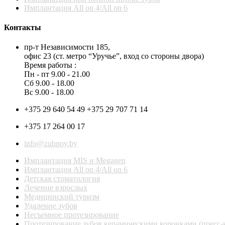
Имплантация All on 4/All on 6
Контакты
пр-т Независимости 185,
офис 23 (ст. метро “Уручье”, вход со стороны двора)
Время работы :
Пн - пт 9.00 - 21.00
Сб 9.00 - 18.00
Вс 9.00 - 18.00
+375 29 640 54 49 +375 29 707 71 14
+375 17 264 00 17
info@zubnoy.by
Имплантация MIS и Megagen
Имплантация All on 4/All on 6
Детская стоматология
Лечение взрослых
Медицинский туризм
Удаление зубов
Несъемное протезирование
Протезирование зубов керамическими коронками (пресс-