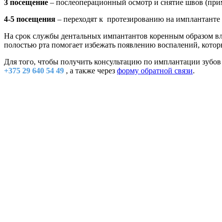
3 посещение
– послеоперационный осмотр и снятие швов (прим
4-5 посещения
– переходят к протезированию на имплантанте (
На срок службы дентальных импантантов коренным образом вл
полостью рта помогает избежать появлению воспалений, котор
Для того, чтобы получить консультацию по имплантации зубов 
+375 29 640 54 49
, а также через
форму обратной связи
.