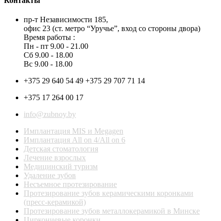
Контакты
пр-т Независимости 185,
офис 23 (ст. метро “Уручье”, вход со стороны двора)
Время работы :
Пн - пт 9.00 - 21.00
Сб 9.00 - 18.00
Вс 9.00 - 18.00
+375 29 640 54 49 +375 29 707 71 14
+375 17 264 00 17
info@zubnoy.by
Имплантация MIS и Megagen
Имплантация All on 4/All on 6
Детская стоматология
Лечение взрослых
Медицинский туризм
Удаление зубов
Несъемное протезирование
Протезирование зубов керамическими коронками
(пресс-керамикой)
Протезирование зубов металлокерамикой в Минске
Циркониевые коронки