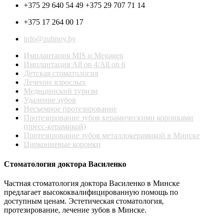
+375 29 640 54 49 +375 29 707 71 14
+375 17 264 00 17
info@zubnoy.by
Имплантация MIS и Megagen
Имплантация All on 4/All on 6
Детская стоматология
Лечение взрослых
Медицинский туризм
Удаление зубов
Несъемное протезирование
Протезирование зубов керамическими коронками
(пресс-керамикой)
Протезирование зубов металлокерамикой в Минске
Циркониевые коронки
Стоматология доктора Василенко
Частная стоматология доктора Василенко в Минске
предлагает высококвалифицированную помощь по
доступным ценам. Эстетическая стоматология,
протезирование, лечение зубов в Минске.